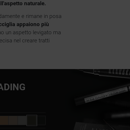
ll'aspetto naturale.
idamente e rimane in posa
cciglia appaiono più
no un aspetto levigato ma
isa nel creare tratti
ADING