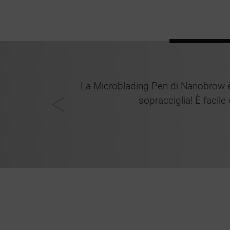
uesta penna
La Microblading Pen di Nanobrow è i
 se le mie
sopracciglia! È facile
Natalia, 45