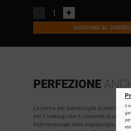
-
+
AGGIUNGI AL CARREL
PERFEZIONE
ANCHE
Pr
Il 
La penna per sopracciglia di precisione
gar
per il makeup che ti consente di creare 
per
tridimensionale delle sopracciglia e dell
ess