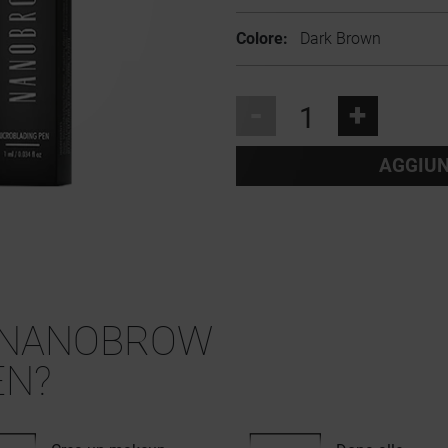
Colore:
Dark Brown
-
+
AGGIUN
NANOBROW
EN?