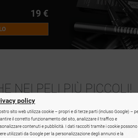
19 €
LO
 NEI PELI PIÙ PICCOLI!
ivacy policy
nostro sito web utilizza cookie – propri e di terze parti (incluso Google) – p
 è un pratico strumento
antire il corretto funzionamento del sito, analizzare il traffico e
facilmente una definizione
sonalizzare contenuti e pubblicità. I dati raccolti tramite i cookie possono
e arcate impeccabili.
ere utilizzati da Google per la personalizzazione degli annunci e la