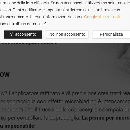
r delineare le
urazione della loro efficacia. Se non acconsenti, utilizzeremo solo i cookie
per un effetto sopracciglia
essari. Puoi modificare le impostazioni dei cookie nel tuo browser in
lsiasi momento. Ulteriori informazioni su come
Google utilizza i dati.
 doloroso trattamento di
onsenti all’uso dei cookie?
con punta ispirata al
e di creare tratti simili a
Sì, acconsento
No, non acconsento
Personalizza
eventuali spazi vuoti e
ROW
'applicatore raffinato e di precisione crea tratti realis
er sopracciglia con effetto microblading è intensament
occuparti che il trucco delle sopracciglia scompaia dur
io per controllare le sopracciglia.
La penna per micro
ga impeccabile!