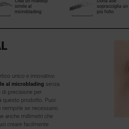
Crea un makeup
Dona alle
simile al
sopracciglia un
microblading
più folto
AL
ico unico e innovativo
le al microblading
senza
 di precisione per
rà questo prodotto. Puoi
e riempirle se necessario.
he anche millimetri che
oi creare facilmente