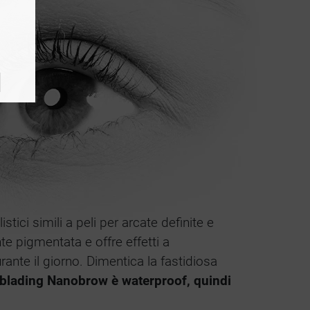
tici simili a peli per arcate definite e
e pigmentata e offre effetti a
ante il giorno. Dimentica la fastidiosa
blading Nanobrow è waterproof, quindi