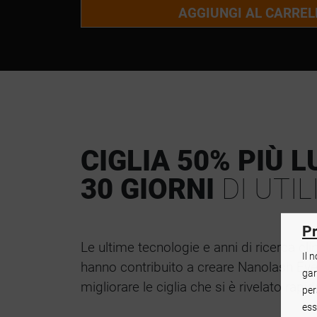
AGGIUNGI AL CARREL
CIGLIA 50% PIÙ 
30 GIORNI
DI UTIL
Pr
Le ultime tecnologie e anni di ricerca cl
Il 
hanno contribuito a creare Nanolash Eye
gar
migliorare le ciglia che si è rivelato ra
per
ess