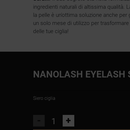
ingredienti naturali di altissima qualità.
la pelle è un'ottima soluzione anche per 
un solo mese di utilizzo per trasformar
delle tue ciglia!
NANOLASH EYELASH
Siero ciglia
-
+