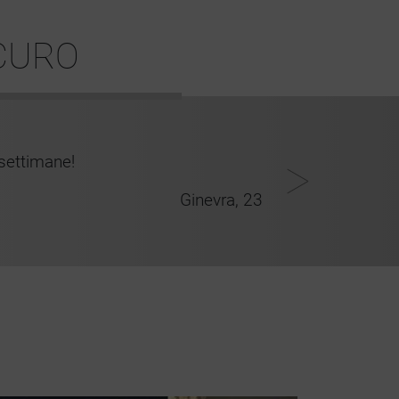
ICURO
 settimane!
Ginevra, 23