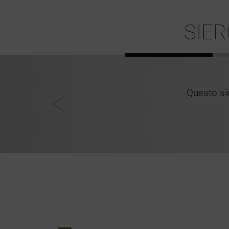
SIER
lia perfetto!
Questo sie
Nina, 33