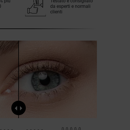
0% più
Testato e consigliato
0
da esperti e normali
clienti