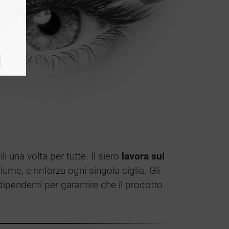
li una volta per tutte. Il siero
lavora sui
ume, e rinforza ogni singola ciglia. Gli
indipendenti per garantire che il prodotto