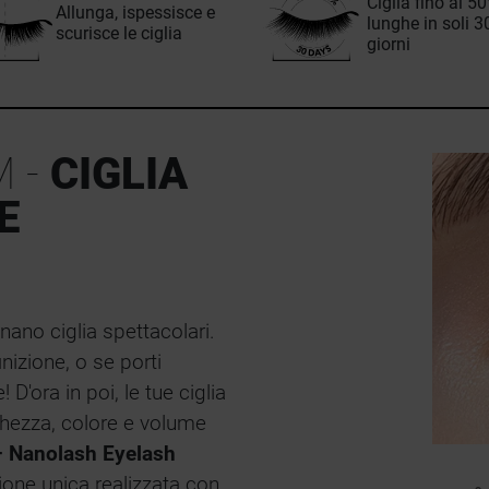
Ciglia fino al 5
Allunga, ispessisce e
lunghe in soli 3
scurisce le ciglia
giorni
 -
CIGLIA
E
nano ciglia spettacolari.
inizione, o se porti
 D'ora in poi, le tue ciglia
ghezza, colore e volume
 Nanolash Eyelash
zione unica realizzata con