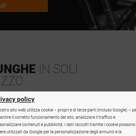
LO
LUNGHE
IN SOLI
IZZO
ivacy policy
inica e dermatologica
nostro sito web utilizza cookie – propri e di terze parti (incluso Google) – p
lash Serum, un siero per
antire il corretto funzionamento del sito, analizzare il traffico e
pidamente un successo.
sonalizzare contenuti e pubblicità. I dati raccolti tramite i cookie possono
ere utilizzati da Google per la personalizzazione degli annunci e la