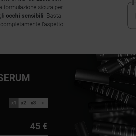
 La formulazione sicura per
gli
occhi sensibili
. Basta
e completamente l'aspetto
 SERUM
x1
x2
x3
+
45 €