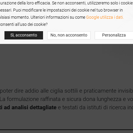
urazione della loro efficacia. Se non acconsenti, utilizzeremo solo i cookie
 tue ciglia diventino
più
essari. Puoi modificare le impostazioni dei cookie nel tuo browser in
uindici giorni di uso
lsiasi momento. Ulteriori informazioni su come
Google utilizza i dati.
na lunghezza
onsenti all’uso dei cookie?
na formulazione naturale e
Sì, acconsento
No, non acconsento
Personalizza
e diventino
più lunghe,
poter dire addio alle ciglia sottili e praticamente invisibi
 La formulazione raffinata e sicura dona lunghezza e vol
i ad analisi dettagliate
e testati da istituti di ricerca 