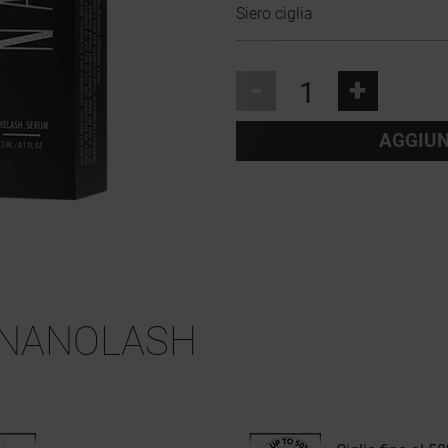
Siero ciglia
-
+
AGGIUN
NANOLASH