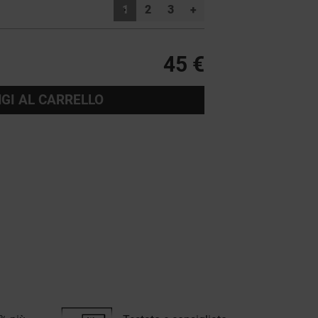
1
2
3
+
45 €
GI AL CARRELLO