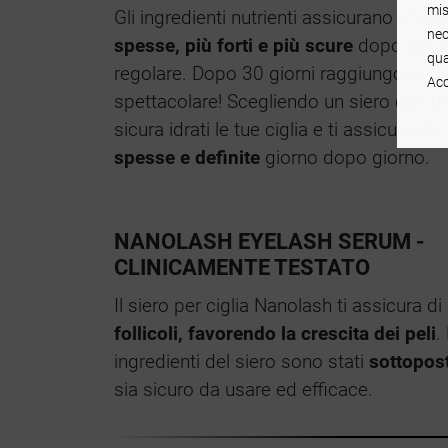
mis
Gli ingredienti nutrienti assicurano che le
nec
spesse, più forti e più scure
dopo soli q
qua
regolare. Dopo 30 giorni raggiungono u
Acc
spettacolare! Scegliendo un siero con u
sicura idrati le tue ciglia e ti assicuri ch
spesse e definite
giorno dopo giorno.
NANOLASH EYELASH SERUM -
CLINICAMENTE TESTATO
Il siero per ciglia Nanolash ti assicura di 
follicoli, favorendo la crescita dei peli
.
ingredienti del siero sono stati
sottopost
sia sicuro da usare ed efficace.