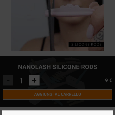
NANOLASH SILICONE RODS
-
+
9 €
AGGIUNGI AL CARRELLO