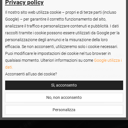
Privacy policy
Il nostro sito web utilizza cookie – propri e di terze parti (incluso
NANOLASH SILICONE RODS
-
Google) – per garantire il corretto funzionamento del sito,
ISTRUZIONI PER L’USO
analizzare il traffico e personalizzare contenuti e pubblicità. I dati
raccolti tramite i cookie possono essere utilizzati da Google per la
Regola correttamente la dimensione del pad sull’occhio
.
personalizzazione degli annunci e la misurazione della loro
Ricorda che puoi tagliare i pad liberamente in modo che si
efficacia. Se non acconsenti, utilizzeremo solo i cookie necessari.
adattino bene all’occhio e non causino alcun disagio.
Puoi modificare le impostazioni dei cookie nel tuo browser in
Applica una piccola quantità di
colla per il lifting delle ciglia
qualsiasi momento. Ulteriori informazioni su come
Google utilizza i
sotto il pad per fissarla correttamente alla palpebra. Applica
dati.
la stessa colla sulla parte superiore del pad e pettina le
Acconsenti all’uso dei cookie?
ciglia su di esso, separandole correttamente con un pettine
per il lifting e la laminazione delle ciglia.
Sì, acconsento
No, non acconsento
Personalizza