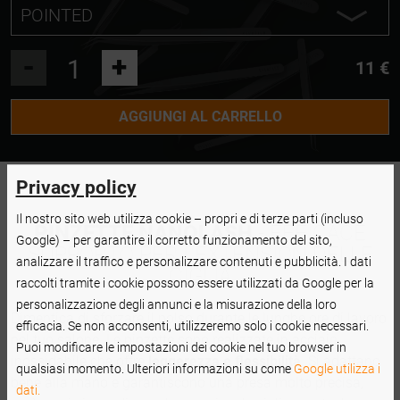
POINTED
POINTED
-
+
11 €
L SHAPE
AGGIUNGI AL CARRELLO
CURVED
Privacy policy
Il nostro sito web utilizza cookie – propri e di terze parti (incluso
PINZETTE NANOLASH
- EFFICACE
Google) – per garantire il corretto funzionamento del sito,
SUPPORTO PER L’EXTENSION DELLE
analizzare il traffico e personalizzare contenuti e pubblicità. I dati
CIGLIA
raccolti tramite i cookie possono essere utilizzati da Google per la
personalizzazione degli annunci e la misurazione della loro
Dimentica di sforzare il polso durante le lunghe ore di lavoro
efficacia. Se non acconsenti, utilizzeremo solo i cookie necessari.
nel tuo salone. Le pinzette sono realizzate in acciaio
Puoi modificare le impostazioni dei cookie nel tuo browser in
inossidabile che offre
leggerezza e flessibilità
. Si adattano
qualsiasi momento. Ulteriori informazioni su come
Google utilizza i
bene alla mano e garantiscono una presa molto precisa,
dati.