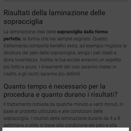
Risultati della laminazione delle
sopracciglia
La laminazione crea delle
sopracciglia dalla forma
perfetta
, la forma che hai sempre sognato. Questo
trattamento comporta benefici extra, ad esempio migliora la
struttura del pelo delle sopracciglia, leviga i peli ribelli e
dona lucentezza. Inoltre, le tue arcate avranno un aspetto
più folto e scuro. I lineamenti del viso saranno messi in
risalto, e gli occhi saranno più definiti.
Quanto tempo è necessario per la
procedura e quanto durano i risultati?
Il trattamento richiede da qualche minuto a venti minuti, in
base al prodotto utilizzato e alle condizioni delle
sopracciglia. I risultati della laminazione durano da 4 a 8
settimane o oltre, in base alla condizione del pelo e alla