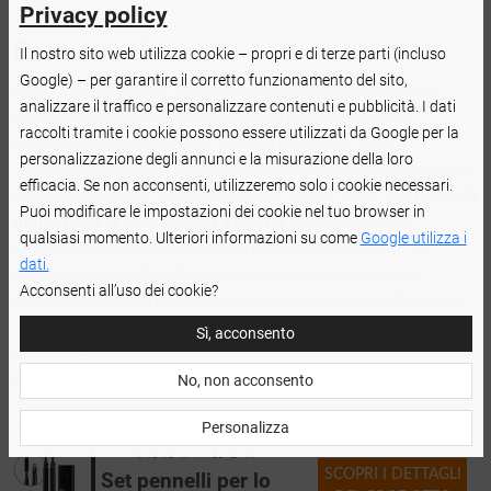
cura.
Privacy policy
Parlando di cura...
Il nostro sito web utilizza cookie – propri e di terze parti (incluso
Google) – per garantire il corretto funzionamento del sito,
Dopo aver effettuato la laminazione delle sopracciglia è
analizzare il traffico e personalizzare contenuti e pubblicità. I dati
necessario seguire diverse regolare per godere delle
raccolti tramite i cookie possono essere utilizzati da Google per la
sopracciglia perfette il più a lungo possibile. Nelle
personalizzazione degli annunci e la misurazione della loro
ventiquattro ore immediatamente successive al trattamento
efficacia. Se non acconsenti, utilizzeremo solo i cookie necessari.
dovresti evitare di fare il bagno o la sauna, dato che
dovresti
Puoi modificare le impostazioni dei cookie nel tuo browser in
mantenere le sopracciglia asciutte
: i prodotti per la
qualsiasi momento. Ulteriori informazioni su come
Google utilizza i
laminazione richiedono tempo per essere assorbiti. Se
dati.
possibile, dovresti evitare di toccare le sopracciglia o
Acconsenti all’uso dei cookie?
applicare makeup nella prima giornata dopo il trattamento.
Successivamente potrai nuotare, fare la sauna, applicare e
Sì, acconsento
rimuovere makeup. Per mantenere i risultati il più a lungo
possibile, pettina le sopracciglia ogni giorno.
No, non acconsento
Personalizza
SCOPRI I DETTAGLI
Set pennelli per lo